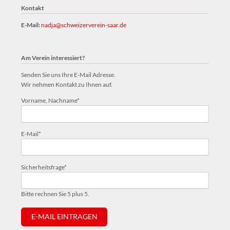
Kontakt
E-Mail:
nadja@schweizerverein-saar.de
Am Verein interessiert?
Senden Sie uns Ihre E-Mail Adresse.
Wir nehmen Kontakt zu Ihnen auf.
Pflichtfeld
Vorname, Nachname
*
Pflichtfeld
E-Mail
*
Pflichtfeld
Sicherheitsfrage
*
Bitte rechnen Sie 5 plus 5.
E-MAIL EINTRAGEN