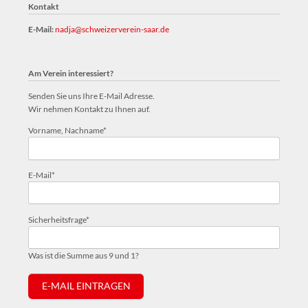
Kontakt
E-Mail:
nadja@schweizerverein-saar.de
Am Verein interessiert?
Senden Sie uns Ihre E-Mail Adresse.
Wir nehmen Kontakt zu Ihnen auf.
Pflichtfeld
Vorname, Nachname
*
Pflichtfeld
E-Mail
*
Pflichtfeld
Sicherheitsfrage
*
Was ist die Summe aus 9 und 1?
E-MAIL EINTRAGEN